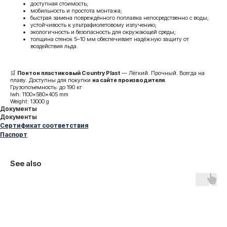
доступная стоимость;
мобильность и простота монтажа;
быстрая замена повреждённого поплавка непосредственно с воды;
устойчивость к ультрафиолетовому излучению;
экологичность и безопасность для окружающей среды;
толщина стенок 5–10 мм обеспечивает надёжную защиту от
воздействия льда.
🛒
Понтон пластиковый Country Plast
— Лёгкий. Прочный. Всегда на
плаву. Доступны для покупки
на сайте производителя
.
Грузопоъемность: до 190 кг
lwh: 1100x580x405 mm
Weight: 13000 g
Документы
Документы
Сертификат соответствия
Паспорт
See also