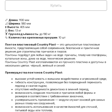
Купить
📏
Длина:
1100 мм
📐
Ширина:
580 мм
⬆️
Высота:
405 мм
⚖️
Вес:
13 кг
🏋️
Грузоподъёмность:
до 190 кг
🔩
Количество крепежных проушин:
10 шт
Понтон пластиковый Country Plast
— это цельнолитые пластиковые
ёмкости, представляющие собой современное, безопасное и практичное
решение для строительства причалов и пирсов.
Понтоны подойдут для любых задач на воде: причалы, плавучие платформы,
купальные зоны, дома на воде, технические решения.
Понтоны Country Plast изготавливаются из прочного пластика и доступны в
нескольких цветах: чёрный, зелёный и синий.
Преимущества понтонов Country Plast:
высокая устойчивость к внешним воздействиям и агрессивной среде;
гибкость конструкции, позволяющая без повреждений переносить
ледоход и сжатие льдом;
отсутствие необходимости демонтажа в зимний период;
возможность создания понтонов и причалов любой формы и
размеров в соответствии с требованиями заказчика;
универсальность применения — модули служат основой для самых
разных плавучих сооружений;
возможность использования в качестве ёмкостей для сточной,
питьевой воды или топлива;