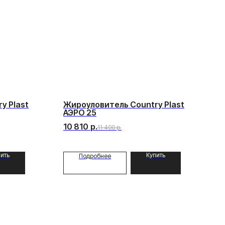
y Plast
Жироуловитель Country Plast
АЭРО 25
10 810
р.
11 400
р.
ить
Купить
Подробнее