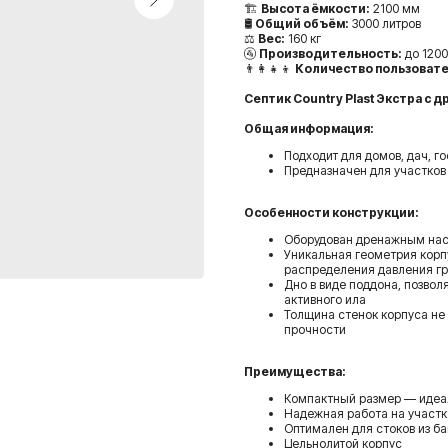
🏗️
Высота ёмкости:
2100 мм
🛢️
Общий объём:
3000 литров
⚖️
Вес:
160 кг
🚰
Производительность:
до 1200
👨‍👩‍👧‍👦
Количество пользовате
Септик Country Plast Экстра с 
Общая информация:
Подходит для домов, дач, г
Предназначен для участков
Особенности конструкции:
Оборудован дренажным нас
Уникальная геометрия корп
распределения давления гр
Дно в виде поддона, позво
активного ила
Толщина стенок корпуса не
прочности
Преимущества:
Компактный размер — идеал
Надежная работа на участк
Оптимален для стоков из б
Цельнолитой корпус