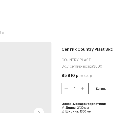
0 л
Септик Country Plast Эк
COUNTRY PLAST
SKU:
септик-экстра3000
85 810
р.
86 400
р.
Купить
Основные характеристики:
📏
Длина:
2130 мм
📐
Ширина:
1360 мм