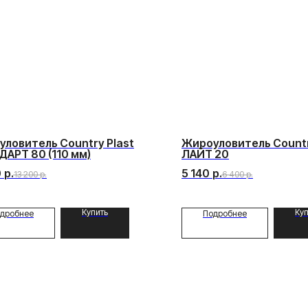
ловитель Country Plast
Жироуловитель Countr
АРТ 80 (110 мм)
ЛАЙТ 20
0
р.
5 140
р.
13 200
р.
6 400
р.
Купить
Куп
дробнее
Подробнее