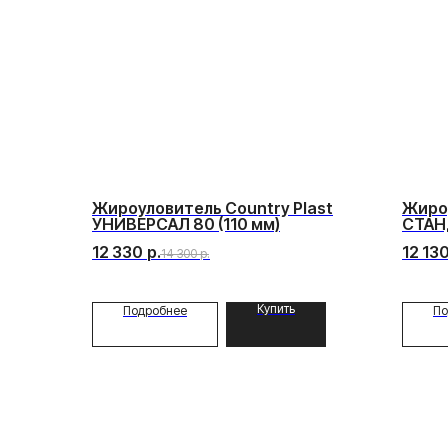
Жироуловитель Country Plast
Жироу
УНИВЕРСАЛ 80 (110 мм)
СТАНД
12 330
р.
12 13
14 300
р.
Купить
Подробнее
По