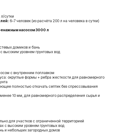
 л/сутки
лей:
6–7 человек (из расчёта 200 л на человека в сутки)
дренажным насосом 3000 л
остевых домиков и бань
 с высоким уровнем грунтовых вод
осом с внутренним поплавком
уса: округлые формы + ребра жесткости для равномерного
унта
ляющее полностью откачать септик без спрессовывания
 менее 10 мм, для равномерного распределения сырья и
ьно для участков с ограниченной территорией
ах с высоким уровнем грунтовых вод
ань и небольших загородных домов