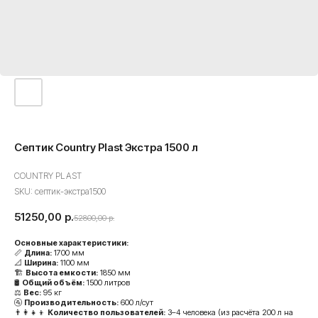
Септик Country Plast Экстра 1500 л
COUNTRY PLAST
SKU:
септик-экстра1500
51250,00
р.
52800,00
р.
Основные характеристики:
📏
Длина:
1700 мм
📐
Ширина:
1100 мм
🏗️
Высота емкости:
1850 мм
🛢️
Общий объём:
1500 литров
⚖️
Вес:
95 кг
🚰
Производительность:
600 л/сут
👨‍👩‍👧‍👦
Количество пользователей:
3–4 человека (из расчёта 200 л на