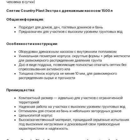
человека в сутки)
Септик Country Plast Экстра с дренажным насосом 1500 л
Общая информация:
Подходит для домов, дач, гостевых домиков и бань
Предназначен для участков с высоким уровнем грунтовых вод
Особенности конструкции:
Оборудован дренажным насосом с внутренним поплавком
Уникальная геометрия корпуса: округлые формы + ребра жесткости
для равномерного распределения давления грунта
Дно в виде поддона, позволяющее полностью откачать септик без
спрессовывания активного ила
Толщина стенок корпуса не менее 10 мм, для равномерного
распределения сырья и прочности
Преимущества:
Компактный размер — идеально для участков с ограниченной
территорией
Надежная работа на участках с высоким уровнем грунтовых вод
Оптимален для стоков из бань и небольших загородных домов
Цельнолитой корпус
Высококачественный материал, прошедший серьёзные испытания
под высокими нагрузками и доказавший свои превосходные
характеристики и надёжность.