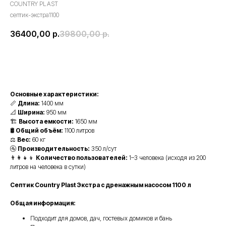
COUNTRY PLAST
септик-экстра1100
36400,00
р.
39800,00
р.
Купить
Основные характеристики:
📏
Длина:
1400 мм
📐
Ширина:
950 мм
🏗️
Высота емкости:
1650 мм
🛢️
Общий объём:
1100 литров
⚖️
Вес:
60 кг
🚰
Производительность:
350 л/сут
👨‍👩‍👧‍👦
Количество пользователей:
1–3 человека (исходя из 200
литров на человека в сутки)
Септик Country Plast Экстра с дренажным насосом 1100 л
Общая информация:
Подходит для домов, дач, гостевых домиков и бань