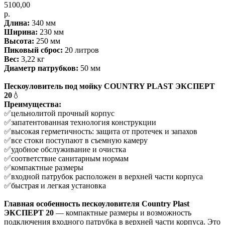
5100,00
р.
Длина:
340 мм
Ширина:
230 мм
Высота:
250 мм
Пиковый сброс:
20 литров
Вес:
3,22 кг
Диаметр патрубков:
50 мм
Пескоуловитель под мойку COUNTRY PLAST ЭКСПЕРТ
20
💧
Преимущества:
✅цельнолитой прочный корпус
✅запатентованная технология конструкции
✅высокая герметичность: защита от протечек и запахов
✅все стоки поступают в съемную камеру
✅удобное обслуживание и очистка
✅соответствие санитарным нормам
✅компактные размеры
✅входной патрубок расположен в верхней части корпуса
✅быстрая и легкая установка
Главная особенность
пескоуловителя Country Plast
ЭКСПЕРТ 20
— компактные размеры и возможность
подключения входного патрубка в верхней части корпуса.
Это