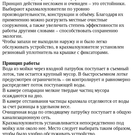
Принцип действия несложен и очевиден – это отстойники.
Выбирают крахмалоуловители по уровню
производительности, конструкции и объёму. Благодаря их
применению можно разгрузить местные очистные
сооружения, а также увеличить степень эффективности их
работы другими словами – способствовать сохранению
экологии.
Чтобы запахи не выходили наружу и и было легко
обслуживать устройство, в крахмалоуловителе установлен
резиновый уплотнитель на крышке с фиксаторами.
Принцип работы
Вода из мойки через входной патрубок поступает в съемный
лоток, там остается крупный мусор. В быстросъемном лотке
предусмотрен ограничитель – он контролирует и равномерно
распределяет поток поступающей воды.
В камере сепарации мелкие твердые частиц мусора
осаждаются на дно.
В камере отстаивания частицы крахмала отделяются от воды
за счет разницы в удельном весе.
Очищенная вода по отводящему патрубку поступает в общую
канализационную сеть.
Крахмалоуловитель устанавливается непосредственно под
мойку или около нее. Место следует выбирать таким образом,
чтобы было удобно обслуживать устройство.