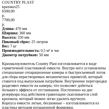
COUNTRY PLAST
крахмал25
6500,00
р.
7700,00
р.
Длина:
470 мм
Ширина:
360 мм
Высота:
350 мм
Пиковый сброс:
25 литров
Вес:
7 кг
Производительность:
0,5 м³ в час
Диаметр патрубков:
50 мм
Крахмалоуловитель Country Plast изготавливается в виде
герметичной пластиковой емкости. Внутри него установлены
специальные сепарационные камеры и быстросъемный лоток
для сбора нерастворимых механических примесей, который
ставится под выпускным патрубком. Внутренние перегородки
разделяют емкости на камеры, что позволяет добиться
большего эффекта от отстаивания. Постепенно на дне
резервуара под действием гравитации скапливается слой
крахмала, который можно легко удалить вручную.
Корпуса емкости литые, бесшовные – изготавливаются из
пластика методом ротационной формовки.