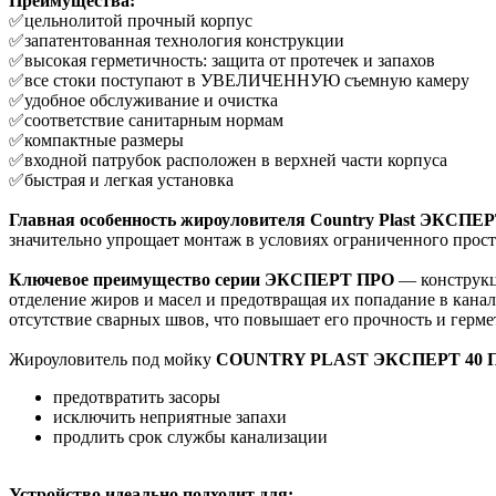
Преимущества:
✅цельнолитой прочный корпус
✅запатентованная технология конструкции
✅высокая герметичность: защита от протечек и запахов
✅все стоки поступают в УВЕЛИЧЕННУЮ съемную камеру
✅удобное обслуживание и очистка
✅соответствие санитарным нормам
✅компактные размеры
✅входной патрубок расположен в верхней части корпуса
✅быстрая и легкая установка
Главная особенность
жироуловителя Country Plast ЭКСПЕ
значительно упрощает монтаж в условиях ограниченного прост
Ключевое преимущество
серии ЭКСПЕРТ ПРО
— конструкц
отделение жиров и масел и предотвращая их попадание в кана
отсутствие сварных швов, что повышает его прочность и герме
Жироуловитель под мойку
COUNTRY PLAST ЭКСПЕРТ 40 
предотвратить засоры
исключить неприятные запахи
продлить срок службы канализации
Устройство идеально подходит для: