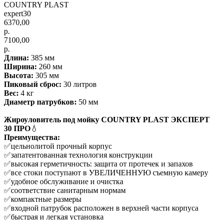
COUNTRY PLAST
expert30
6370,00
р.
7100,00
р.
Длина:
385 мм
Ширина:
260 мм
Высота:
305 мм
Пиковый сброс:
30 литров
Вес:
4 кг
Диаметр патрубков:
50 мм
Жироуловитель под мойку COUNTRY PLAST ЭКСПЕРТ
30 ПРО
💧
Преимущества:
✅цельнолитой прочный корпус
✅запатентованная технология конструкции
✅высокая герметичность: защита от протечек и запахов
✅все стоки поступают в УВЕЛИЧЕННУЮ съемную камеру
✅удобное обслуживание и очистка
✅соответствие санитарным нормам
✅компактные размеры
✅входной патрубок расположен в верхней части корпуса
✅быстрая и легкая установка