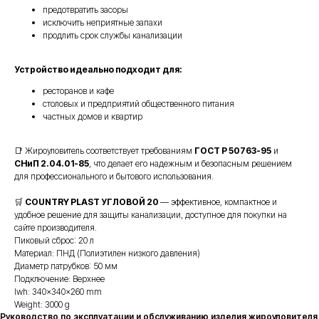
предотвратить засоры
исключить неприятные запахи
продлить срок службы канализации
Устройство идеально подходит для:
ресторанов и кафе
столовых и предприятий общественного питания
частных домов и квартир
📑 Жироуловитель соответствует требованиям
ГОСТ Р 50763-95
и
СНиП 2.04.01-85
, что делает его надежным и безопасным решением
для профессионального и бытового использования.
🛒
COUNTRY PLAST УГЛОВОЙ 20
— эффективное, компактное и
удобное решение для защиты канализации, доступное для покупки на
сайте производителя.
Пиковый сброс: 20 л
Материал: ПНД (Полиэтилен низкого давления)
Диаметр патрубков: 50 мм
Подключение: Верхнее
lwh: 340x340x260 mm
Weight: 3000 g
Руководство по эксплуатации и обслуживанию изделия жироуловителя