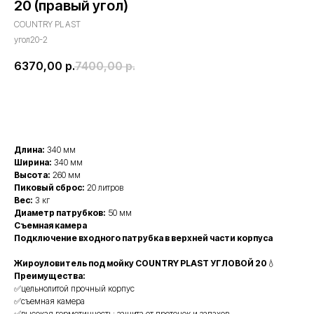
20 (правый угол)
COUNTRY PLAST
угол20-2
6370,00
р.
7400,00
р.
Купить
Длина:
340 мм
Ширина:
340 мм
Высота:
260 мм
Пиковый сброс:
20 литров
Вес:
3 кг
Диаметр патрубков:
50 мм
Съемная камера
Подключение входного патрубка в верхней части корпуса
Жироуловитель под мойку COUNTRY PLAST УГЛОВОЙ 20
💧
Преимущества:
✅цельнолитой прочный корпус
✅съемная камера
✅высокая герметичность: защита от протечек и запахов