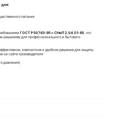
 для:
щественного питания
требованиям
ГОСТ Р 50763-95
и
СНиП 2.04.01-85
, что
ым решением для профессионального и бытового
эффективное, компактное и удобное решение для защиты
ки на сайте производителя
го давления)