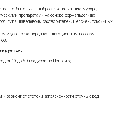
̆ственно-бытовых; - выброс в канализацию мусора;
ическими препаратами на основе формальдегида;
т (типа щавелевой), растворителей, щелочей, токсичных
ием и установка перед канализационным насосом;
лов.
ендуется:
д от 10 до 50 градусов по Цельсию;
и зависит от степени загрязненности сточных вод.