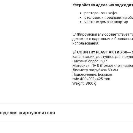
Устройство идеально подходит
ресторанов и кафе
столовых и предприятий об
частных домов и квартир
📑 Жироуловитель соответствует 
делает его надежным и безопасн
использования.
🛒
COUNTRY PLAST АКТИВ 60
— 
канализации, доступное для покуп
Пиковый сброс: 60 л
Материал: ПНД (Полиэтилен низко
Диаметр патрубков: 50 мм
Подключение: Боковое
lwh: 480x392x425 mm
Weight: 8100 g
 изделия жироуловителя