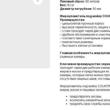
Пиковый сброс:
60 литров
Вес:
8,1 кг
Диаметр патрубков:
50 мм
Жироуловитель под мойку COU
Преимущества:
✅цельнолитой прочный корпус
✅высокая герметичность: защита о
✅стоки проходят через две съемн
✅удобное обслуживание и очистка
✅соответствие санитарным норм
✅компактные размеры
✅быстрая и легкая установка
Главная особенность
жироулови
съемные камеры.
Ключевое преимущество
сери
проходят через две рабочие каме
жиров и масел и предотвращая их
камеры, которые легко можно проч
отсутствие сварных швов, что пов
Жироуловитель под мойку COUNTRY
жиров, масел и пищевых загрязнен
предотвратить засоры
исключить неприятные запа
продлить срок службы кана