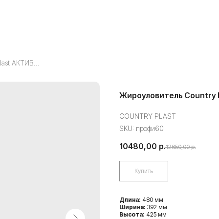
Жироуловитель Country Plast АКТИВ 60
Жироуловитель Country 
COUNTRY PLAST
SKU:
профи60
10480,00
р.
12650,00
р.
Купить
Длина:
480 мм
Ширина:
392 мм
Высота:
425 мм