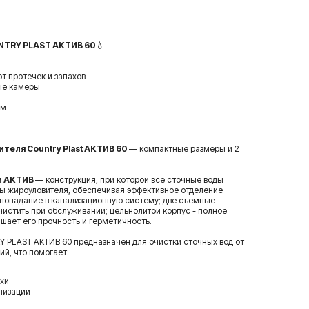
NTRY PLAST АКТИВ 60
💧
т протечек и запахов
ые камеры
ам
теля Country Plast АКТИВ 60
— компактные размеры и 2
и АКТИВ
— конструкция, при которой все сточные воды
ры жироуловителя, обеспечивая эффективное отделение
 попадание в канализационную систему; две съемные
истить при обслуживании; цельнолитой корпус - полное
ышает его прочность и герметичность.
 PLAST АКТИВ 60 предназначен для очистки сточных вод от
ий, что помогает:
хи
лизации