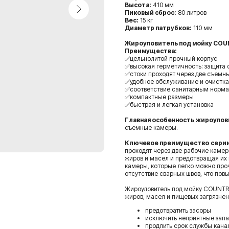
Высота:
410 мм
Пиковый сброс:
80 литров
Вес:
15 кг
Диаметр патрубков:
110 мм
Жироуловитель под мойку COU
Преимущества:
✅цельнолитой прочный корпус
✅высокая герметичность: защита о
✅стоки проходят через две съемн
✅удобное обслуживание и очистка
✅соответствие санитарным норм
✅компактные размеры
✅быстрая и легкая установка
Главная особенность
жироулови
съемные камеры.
Ключевое преимущество
сери
проходят через две рабочие каме
жиров и масел и предотвращая их
камеры, которые легко можно проч
отсутствие сварных швов, что пов
Жироуловитель под мойку COUNTRY
жиров, масел и пищевых загрязнен
предотвратить засоры
исключить неприятные запа
продлить срок службы кана