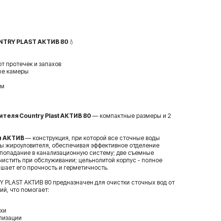
NTRY PLAST АКТИВ 80
💧
т протечек и запахов
ые камеры
ам
теля Country Plast АКТИВ 80
— компактные размеры и 2
и АКТИВ
— конструкция, при которой все сточные воды
ры жироуловителя, обеспечивая эффективное отделение
 попадание в канализационную систему; две съемные
истить при обслуживании; цельнолитой корпус - полное
ышает его прочность и герметичность.
 PLAST АКТИВ 80 предназначен для очистки сточных вод от
ий, что помогает:
хи
лизации