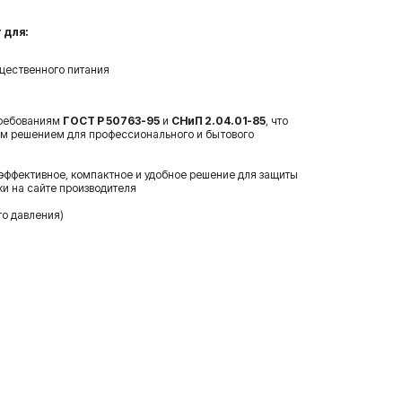
 для:
щественного питания
требованиям
ГОСТ Р 50763-95
и
СНиП 2.04.01-85
, что
ым решением для профессионального и бытового
эффективное, компактное и удобное решение для защиты
ки на сайте производителя
го давления)