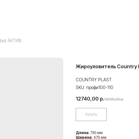
Жироуловитель Country Plast АКТИВ 80 (110мм)
Жироуловитель Country P
COUNTRY PLAST
SKU:
профи100-110
12740,00
р.
16000,00
р.
Купить
Длина:
730 мм
Ширина:
470 мм