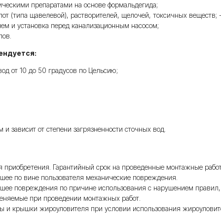
ическими препаратами на основе формальдегида;
т (типа щавелевой), растворителей, щелочей, токсичных веществ; 
ием и установка перед канализационным насосом;
лов.
ендуется:
д от 10 до 50 градусов по Цельсию;
и зависит от степени загрязненности сточных вод.
дня приобретения. Гарантийный срок на проведенные монтажные ра
вшее по вине пользователя механические повреждения.
вшее повреждения по причине использования с нарушением правил,
меняемые при проведении монтажных работ.
ты и крышки жироуловителя при условии использования жироуловит