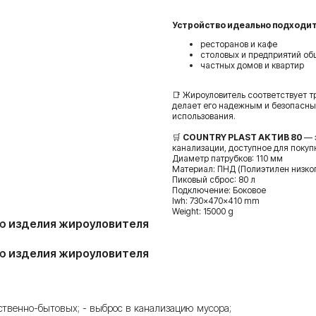
Устройство идеально подходит
ресторанов и кафе
столовых и предприятий об
частных домов и квартир
📑 Жироуловитель соответствует 
делает его надежным и безопасн
использования.
🛒
COUNTRY PLAST АКТИВ 80
— 
канализации, доступное для покуп
Диаметр патрубков: 110 мм
Материал: ПНД (Полиэтилен низко
Пиковый сброс: 80 л
Подключение: Боковое
lwh: 730x470x410 mm
Weight: 15000 g
ию изделия жироуловителя
ию изделия жироуловителя
̆ственно-бытовых; - выброс в канализацию мусора;