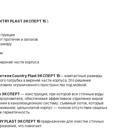
NTRY PLAST ЭКСПЕРТ 15
💧
струкции
т протечек и запахов
камеру
ам
верхней части корпуса
теля Country Plast ЭКСПЕРТ 15
— компактные размеры
го патрубка в верхней части корпуса.
Это решение
словиях ограниченного пространства под мойкой.
и ЭКСПЕРТ
— конструкция, при которой все сточные воды
ироуловителя, обеспечивая эффективное отделение жиров
ание в канализационную систему; съемный лоток, который
уживании; цельнолитой корпус — полное отсутствие сварных
 и герметичность.
Y PLAST ЭКСПЕРТ 15
предназначен для очистки сточных
рязнений, что помогает: