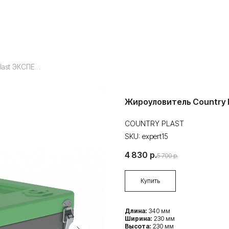
Жироуловитель Country Plast ЭКСПЕРТ 15
Жироуловитель Country 
COUNTRY PLAST
SKU:
expert15
4 830
р.
5 700
р.
Купить
Длина:
340 мм
Ширина:
230 мм
Высота:
230 мм