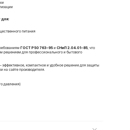
хи
лизации
 для:
щественного питания
требованиям
ГОСТ Р 50 763−95
и
СНиП 2.04.01−85
, что
ым решением для профессионального и бытового
 эффективное, компактное и удобное решение для защиты
ки на сайте производителя.
го давления)