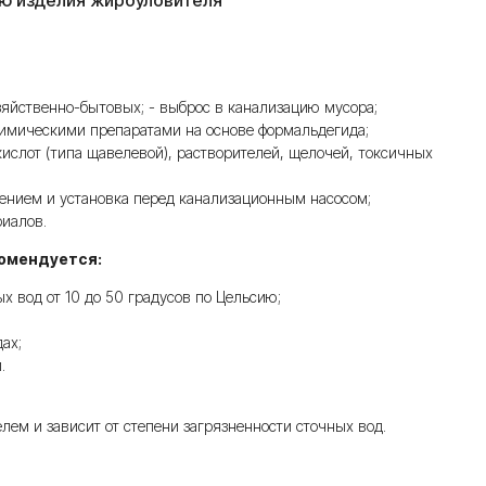
ию изделия жироуловителя
зяйственно-бытовых; - выброс в канализацию мусора;
химическими препаратами на основе формальдегида;
слот (типа щавелевой), растворителей, щелочей, токсичных
лением и установка перед канализационным насосом;
иалов.
комендуется:
 вод от 10 до 50 градусов по Цельсию;
ах;
.
ем и зависит от степени загрязненности сточных вод.