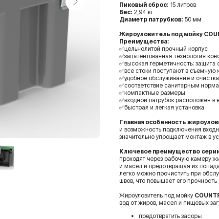
Пиковый сброс:
15 литров
Вес:
2,94 кг
Диаметр патрубков:
50 мм
Жироуловитель под мойку COU
Преимущества:
✅цельнолитой прочный корпус
✅запатентованная технология кон
✅высокая герметичность: защита о
✅все стоки поступают в съемную 
✅удобное обслуживание и очистка
✅соответствие санитарным норм
✅компактные размеры
✅входной патрубок расположен в 
✅быстрая и легкая установка
Главная особенность
жироулови
и возможность подключения входно
значительно упрощает монтаж в у
Ключевое преимущество
сери
проходят через рабочую камеру ж
и масел и предотвращая их попад
легко можно прочистить при обсл
швов, что повышает его прочность
Жироуловитель под мойку
COUNTR
вод от жиров, масел и пищевых заг
предотвратить засоры