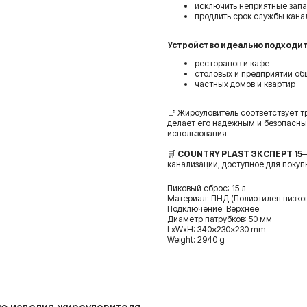
исключить неприятные запа
продлить срок службы кана
Устройство идеально подходит
ресторанов и кафе
столовых и предприятий об
частных домов и квартир
📑 Жироуловитель соответствует 
делает его надежным и безопасн
использования.
🛒
COUNTRY PLAST ЭКСПЕРТ 15
—
канализации, доступное для покуп
Пиковый сброс: 15 л
Материал: ПНД (Полиэтилен низко
Подключение: Верхнее
Диаметр патрубков: 50 мм
LxWxH: 340x230x230 mm
Weight: 2940 g