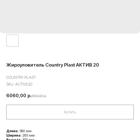
Жироуловитель Country Plast АКТИВ 20
COUNTRY PLAST
SKU:
ACTIVE20
6060,00
р.
8100,00
р.
Купить
Длина:
380 мм
Ширина:
285 мм
Высота:
300 мм