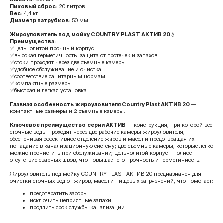
Пиковый сброс:
20 литров
Вес:
4,4 кг
Диаметр патрубков:
50 мм
Жироуловитель под мойку COUNTRY PLAST АКТИВ 20
💧
Преимущества:
✅цельнолитой прочный корпус
✅высокая герметичность: защита от протечек и запахов
✅стоки проходят через две съемные камеры
✅удобное обслуживание и очистка
✅соответствие санитарным нормам
✅компактные размеры
✅быстрая и легкая установка
Главная особенность
жироуловителя Country Plast АКТИВ 20
—
компактные размеры и 2 съемные камеры.
Ключевое преимущество
серии АКТИВ
— конструкция, при которой все
сточные воды проходят через две рабочие камеры жироуловителя,
обеспечивая эффективное отделение жиров и масел и предотвращая их
попадание в канализационную систему; две съемные камеры, которые легко
можно прочистить при обслуживании; цельнолитой корпус - полное
отсутствие сварных швов, что повышает его прочность и герметичность.
Жироуловитель под мойку COUNTRY PLAST АКТИВ 20 предназначен для
очистки сточных вод от жиров, масел и пищевых загрязнений, что помогает:
предотвратить засоры
исключить неприятные запахи
продлить срок службы канализации