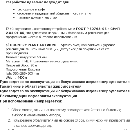
Устройство идеально подходит для:
ресторанов и кафе
столовых и предприятий общественного питания
частных домов и квартир
📑 Жироуловитель соответствует требованиям
ГОСТ Р 50763-95
и
СНиП
2.04.01-85
, что делает его надежным и безопасным решением для
профессионального и бытового использования.
🛒
COUNTRY PLAST АКТИВ 20
— эффективное, компактное и удобное
решение для защиты канализации, доступное для покупки на сайте
производителя
Диаметр патрубков: 50 мм
Материал: ПНД (Полиэтилен низкого давления)
Пиковый сброс: 20 л
Подключение: Боковое
lwh: 380x285x300 mm
Weight: 4400 g
Руководство по эксплуатации и обслуживанию изделия жироуловителя
Гарантийные обязательства жироуловителя
Руководство по эксплуатации и обслуживанию изделия жироуловителя
Рекомендации по условиям эксплуатации
При использовании запрещается:
Сброс стоков, отличных по своему составу от хозяйственно-бытовых; -
выброс в канализацию мусора;
Пользование отбеливателями на основе хлора, химическими препаратами
на основе формальдегида;