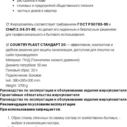
ресторанов и кафе
столовых и предприятий общественного питания
частных домов и квартир
📑 Жироуловитель соответствует требованиям
ГОСТ Р 50763-95
и
СНиП 2.04.01-85
, что делает его надежным и безопасным решением
для профессионального и бытового использования.
🛒
COUNTRY PLAST СТАНДАРТ 20
— эффективное, компактное и
удобное решение для защиты канализации, доступное для покупки на
сайте производителя
Материал: ПНД (Полиэтилен низкого давления)
Диаметр патрубков: 50 мм
Пиковый сброс: 20 л
Подключение: Боковое
lwh: 380x285x300 mm
Weight: 3700 g
Руководство по эксплуатации и обслуживанию изделия жироуловителя
Гарантийные обязательства жироуловителя
Руководство по эксплуатации и обслуживанию изделия жироуловителя
Рекомендации по условиям эксплуатации
При использовании запрещается:
Сброс стоков, отличных по своему составу от хозяйственно-бытовых; -
выброс в канализацию мусора;