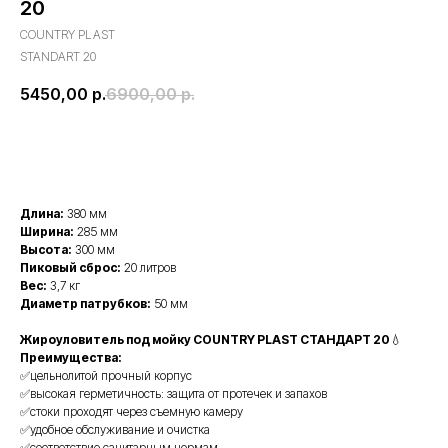
20
COUNTRY PLAST
STANDART 20
5450,00
р.
6900,00
р.
Купить
Длина:
380 мм
Ширина:
285 мм
Высота:
300 мм
Пиковый сброс:
20 литров
Вес:
3,7 кг
Диаметр патрубков:
50 мм
Жироуловитель под мойку COUNTRY PLAST СТАНДАРТ 20
💧
Преимущества:
✅цельнолитой прочный корпус
✅высокая герметичность: защита от протечек и запахов
✅стоки проходят через съемную камеру
✅удобное обслуживание и очистка
✅соответствие санитарным нормам