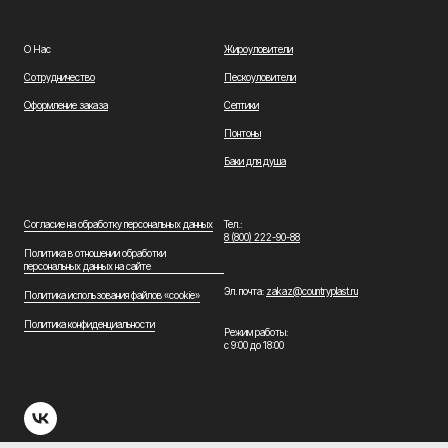
8(800)222−90−88
О Нас
Жироуловители
Заказать зво
Сотрудничество
Пескоуловители
Оформление заказа
Септики
Понтоны
Баки для душа
Согласие на обработку персональных данных
Тел.:
8 (800) 222-90-88
Политика в отношении обработки
персональных данных на сайте
Эл. почта:
zakaz@countryplast.ru
Политика использования файлов «cookie»
Политика конфиденциальности
Режим работы:
с 9:00 до 18:00