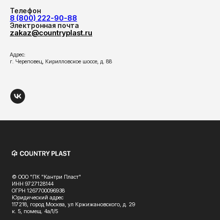
Телефон
8 (800) 222-90-88
Электронная почта
zakaz@countryplast.ru
Адрес:
г. Череповец, Кирилловское шоссе, д. 88
© ООО "ПК "Кантри Пласт"
ИНН 9727128144
ОГРН 1267700096938
Юридический адрес
117218, город Москва, ул Кржижановского, д. 29
к. 5, помещ. 4а/1/5